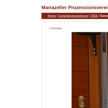
Mariazeller Prozessionsvere
Home
|
Generalversammlung
|
2016
|
Gene
« Previous