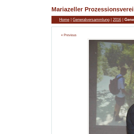
Mariazeller Prozessionsvere
Home
|
Generalversammlung
|
2016
|
Gene
« Previous